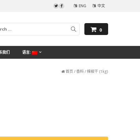
ENG
中文
0
系我们
语言:
首页
/
香料
/ 辣椒干 (1kg)