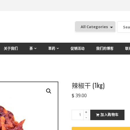
:
关于我们
茶
草药
促销活动
我们的博客
联
辣椒干 (1kg)
$
39.00
+
辣
加入购物车
-
椒
干