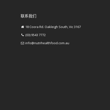
联系我们
18 Coora Rd. Oakleigh South, Vic 3167
(03) 9543 7772
info@nutrihealthfood.com.au