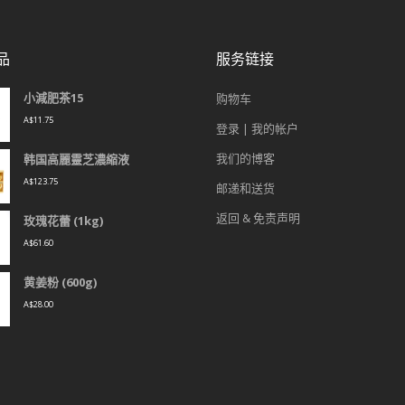
品
服务链接
小減肥茶15
购物车
A$
11.75
登录 | 我的帐户
我们的博客
韩国高麗靈芝濃縮液
A$
123.75
邮递和送货
返回 & 免责声明
玫瑰花蕾 (1kg)
A$
61.60
黄姜粉 (600g)
A$
28.00