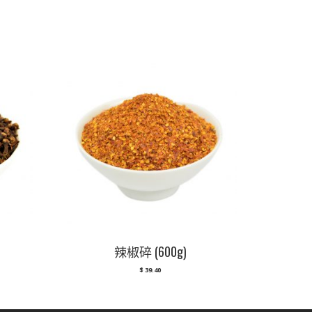
辣椒碎 (600g)
$
39.40