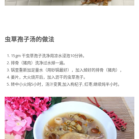
虫草孢子汤的做法
15gm 干虫草孢子洗净用凉水浸泡10分钟。
排骨（猪肉）洗净过水焯一遍。
锅里重新加足量水（用砂锅最好），加入焯好的排骨（猪肉），
姜片，大火烧开后，加入沥干的虫草孢子。
转中小火炖5小时，汤汁变黄,加入枸杞子, 红枣,继续炖半小时。