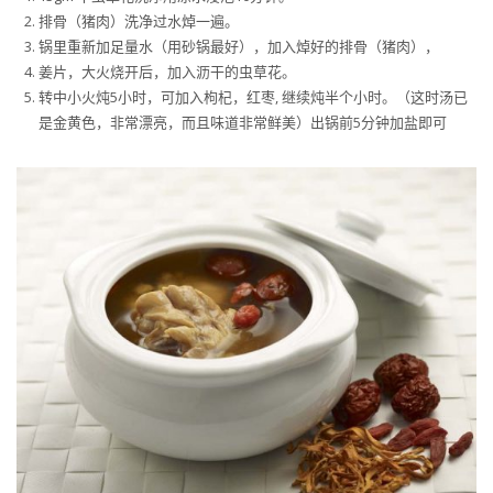
排骨（猪肉）洗净过水焯一遍。
锅里重新加足量水（用砂锅最好），加入焯好的排骨（猪肉），
姜片，大火烧开后，加入沥干的虫草花。
转中小火炖5小时，可加入枸杞，红枣, 继续炖半个小时。（这时汤已
是金黄色，非常漂亮，而且味道非常鲜美）出锅前5分钟加盐即可