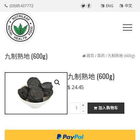
(03)95437772
ENG
中文
九制熟地 (600g)
首页
/
草药
/ 九制熟地 (600g)
九制熟地 (600g)
$
24.45
+
九
加入购物车
-
制
熟
地
(600g)