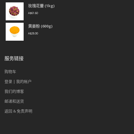
玫瑰花蕾 (1kg)
A$
61.60
黄姜粉 (600g)
A$
28.00
服务链接
购物车
登录 | 我的帐户
我们的博客
邮递和送货
返回 & 免责声明