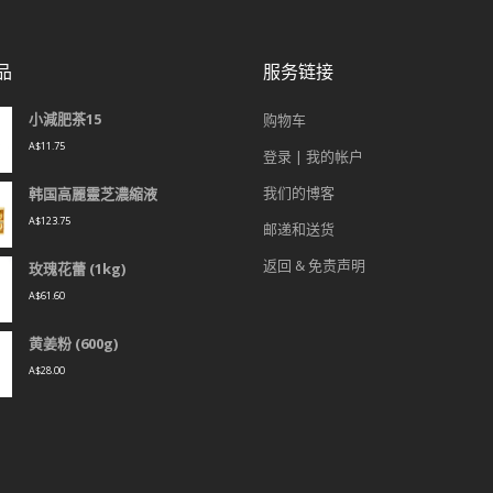
品
服务链接
小減肥茶15
购物车
A$
11.75
登录 | 我的帐户
我们的博客
韩国高麗靈芝濃縮液
A$
123.75
邮递和送货
返回 & 免责声明
玫瑰花蕾 (1kg)
A$
61.60
黄姜粉 (600g)
A$
28.00