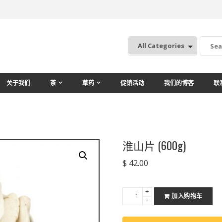
:
关于我们
茶
草药
促销活动
我们的博客
联
淮山片 (600g)
$
42.00
+
淮
加入购物车
-
山
片