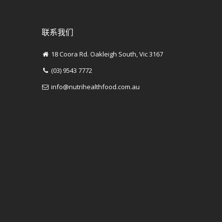
联系我们
18 Coora Rd. Oakleigh South, Vic 3167
(03) 9543 7772
info@nutrihealthfood.com.au