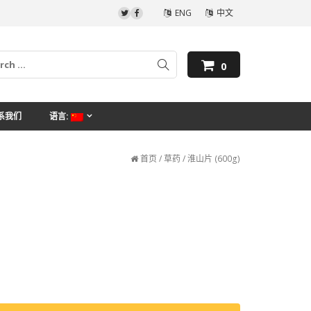
ENG
中文
0
系我们
语言:
首页
/
草药
/ 淮山片 (600g)