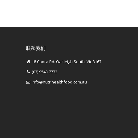
联系我们
18 Coora Rd. Oakleigh South, Vic 3167
(03) 9543 7772
info@nutrihealthfood.com.au