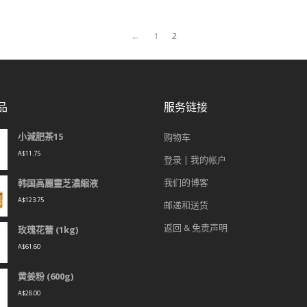
←
1
2
品
服务链接
小減肥茶15
购物车
A$
11.75
登录 | 我的帐户
我们的博客
韩国高麗靈芝濃縮液
A$
123.75
邮递和送货
返回 & 免责声明
玫瑰花蕾 (1kg)
A$
61.60
黄姜粉 (600g)
A$
28.00