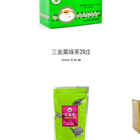
三金葉綠茶20庄
From:
$
16.40