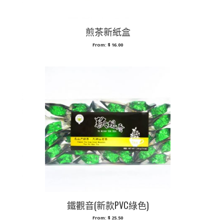
煎茶新紙盒
From:
$
16.00
鐵觀音(新款PVC綠色)
From:
$
25.50